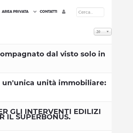
CERCA
AREA PRIVATA
CONTATTI
Visualizza n.
20
ccompagnato dal visto solo in
un'unica unità immobiliare:
ER GLI INTERVENTI EDILIZI
R IL SUPERBONUS.