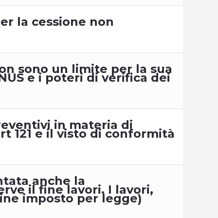
per la cessione non
on sono un limite per la sua
US e i poteri di verifica dei
eventivi in materia di
t 121 e il visto di conformità
ntata anche la
 il fine lavori. I lavori,
ine imposto per legge)