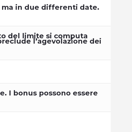
 ma in due differenti date.
to del limite si computa
preclude l’agevolazione dei
ate. I bonus possono essere