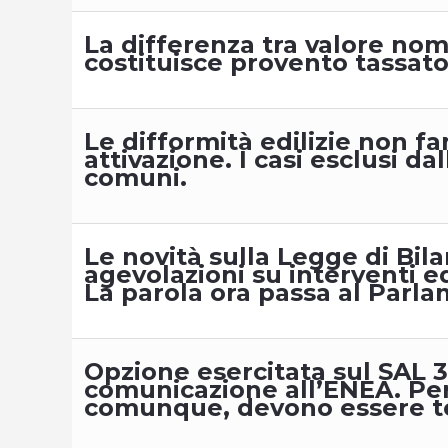
La differenza tra valore nom
costituisce provento tassat
Le difformità edilizie non f
attivazione. I casi esclusi d
comuni.
Le novità sulla Legge di Bila
agevolazioni su interventi edi
La parola ora passa al Parl
Opzione esercitata sul SAL 
comunicazione all’ENEA. Per e
comunque, devono essere te