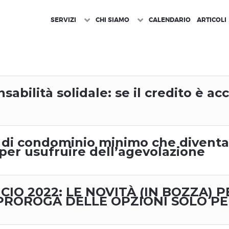
SERVIZI
CHI SIAMO
CALENDARIO
ARTICOLI
nsabilità solidale: se il credito è a
 di condominio minimo che diventa 
 per usufruire dell’agevolazione
CIO 2022: LE NOVITÀ (IN BOZZA) P
 PROROGA DELLE OPZIONI SOLO PE