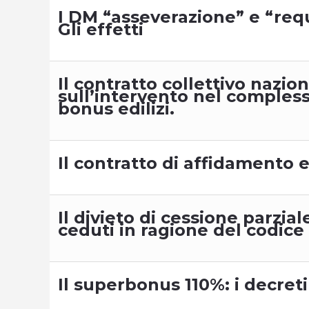
I DM “asseverazione” e “requ
Gli effetti
Il contratto collettivo nazio
sull’intervento nel comples
bonus edilizi.
Il contratto di affidamento e
Il divieto di cessione parzia
ceduti in ragione del codice 
Il superbonus 110%: i decreti