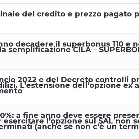
inale del credito e prezzo pagato 
o
anno decadere il superbonus 110 e n
alla semplificazione CILA – SUPERBON
ncio 2022 e del Decreto controlli pr
lizi. L’estensione dell’opzione ex ar
amento
30%: a fine anno deve essere prese
sercitare l’opzione sul SAL non serve
rminati (anche se non c’è un term