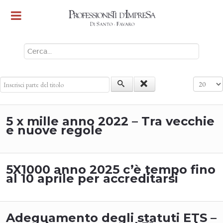
CERCA
Inserisci parte del titolo
Visualizz
5 x mille anno 2022 – Tra vecchie
e nuove regole
5X1000 anno 2025 c’è tempo fino
al 10 aprile per accreditarsi
Adeguamento degli statuti ETS –