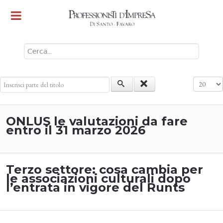
CERCA
Inserisci parte del titolo
Visualizz
ONLUS le valutazioni da fare
entro il 31 marzo 2026
Terzo settore: cosa cambia per
le associazioni culturali dopo
l’entrata in vigore del Runts