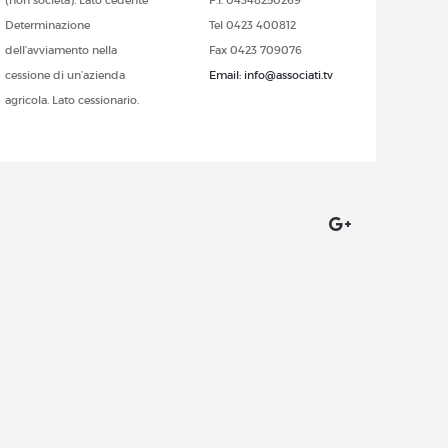
(non società). Lato cedente
P.I. 04348250269
Determinazione
Tel 0423 400812
dell’avviamento nella
Fax 0423 709076
cessione di un’azienda
Email: info@associati.tv
agricola. Lato cessionario.