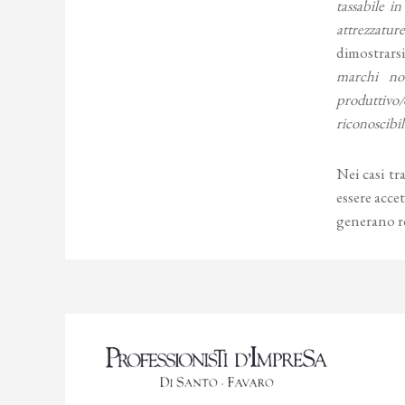
tassabile in
attrezzatur
dimostrars
marchi not
produttivo/
riconoscibil
Nei casi t
essere accet
generano r