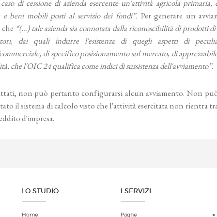
 caso di cessione di azienda esercente un'attività agricola primaria, 
e e beni mobili posti al servizio dei fondi”.
Per generare un avvia
i che
“(…) tale azienda sia connotata dalla riconoscibilità di prodotti di
ori, dai quali indurre l'esistenza di quegli aspetti di peculia
commerciale, di specifico posizionamento sul mercato, di apprezzabil
ità, che l'OIC 24 qualifica come indici di sussistenza dell'avviamento”.
rattati, non può pertanto configurarsi alcun avviamento. Non 
tato il sistema di calcolo visto che l'attività esercitata non rientra t
eddito d'impresa.
LO STUDIO
I SERVIZI
Home
Paghe