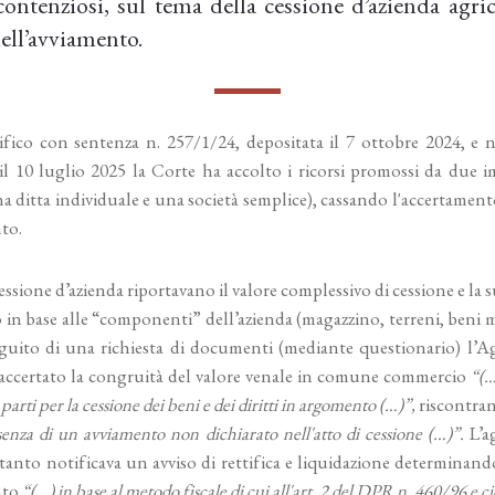
 contenziosi, sul tema della cessione d’azienda agric
dell’avviamento.
ifico con sentenza n. 257/1/24, depositata il 7 ottobre 2024, e n
il 10 luglio 2025 la Corte ha accolto i ricorsi promossi da due 
na ditta individuale e una società semplice), cassando l'accertament
to.
 cessione d’azienda riportavano il valore complessivo di cessione e la 
o in base alle “componenti” dell’azienda (magazzino, terreni, beni mo
guito di una richiesta di documenti (mediante questionario) l’Ag
 accertato la congruità del valore venale in comune commercio
“(…
e parti per la cessione dei beni e dei diritti in argomento (…)”,
riscontran
senza di un avviamento non dichiarato nell'atto di cessione (…)”.
L’ag
tanto notificava un avviso di rettifica e liquidazione determinan
nto
“(…) in base al metodo fiscale di cui all'art. 2 del DPR n. 460/96 e ci