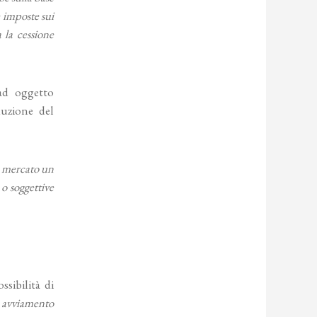
e imposte sui
 la cessione
 ad oggetto
duzione del
ul mercato un
 o soggettive
ssibilità di
 avviamento