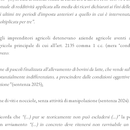
tuale di redditività applicata alla media dei ricavi dichiarati ai fini dell
li ultimi tre periodi d'imposta anteriori a quello in cui è intervenuta
ltiplicata per tre”.
li imprenditori agricoli detenevano aziende agricole aventi
 agricola principale di cui all’art. 2135 comma 1 c.c. (mera "con
vero:
ne di pascoli finalizzata all'allevamento di bovini da latte, che vende s
tanzialmente indifferenziato, a prescindere dalle condizioni oggettive
zione”
(sentenza 2025);
ne di viti e nocciole, senza attività di manipolazione (sentenza 2024).
ricorda che
“(…) pur se teoricamente non può escludersi (…)”
la po
un avviamento
“(…) in concreto deve ritenersi non ravvisabile un