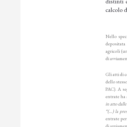
distinti
calcolo 
Nello spec
depositata 
agricoli (u
di avviamen
Gli atti di
dello stess
PAC). A se
entrate ha
in atto dall
“(…) la pre
entrate per
di avviame