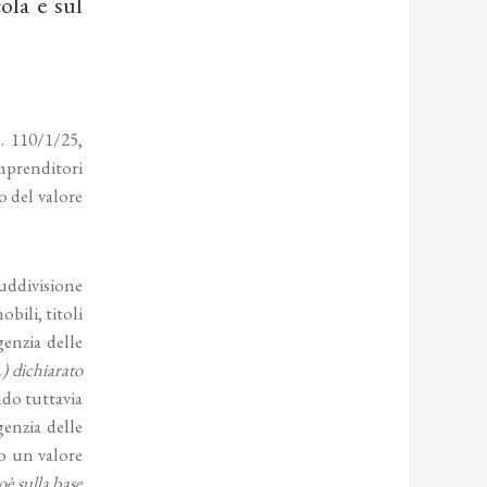
ola e sul
. 110/1/25,
imprenditori
o del valore
suddivisione
bili, titoli
enzia delle
) dichiarato
do tuttavia
enzia delle
do un valore
oè sulla base