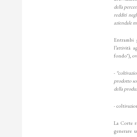
della percen
redditi neg
aziendale mo
Entrambi g
l’attività
fondo"), ov
-
“coltivazio
prodotto sos
della produ
- coltivazio
La Corte 
generare 