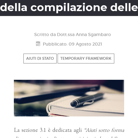
della compilazione delle
nuove istanze fondo
Scritto da
Dott.ssa Anna Sgambaro
perduto.
Pubblicato: 09 Agosto 2021
AIUTI DI STATO
TEMPORARY FRAMEWORK
La sezione 3.1 è dedicata agli
“Aiuti sotto forma