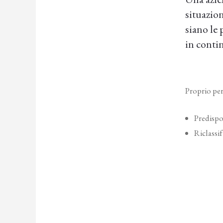
situazio
siano le
in conti
Proprio per
Predispos
Riclassi