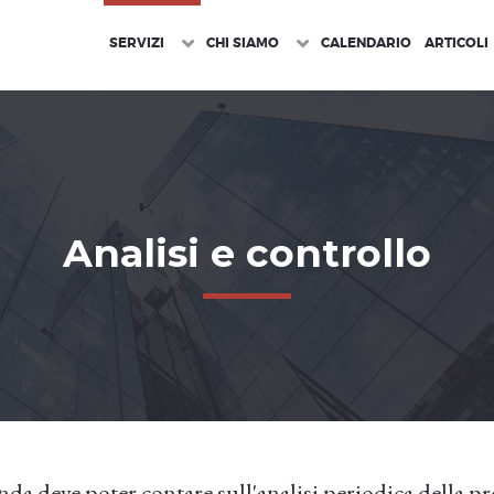
SERVIZI
CHI SIAMO
CALENDARIO
ARTICOLI
Analisi e controllo
nda deve poter contare sull'analisi periodica della p