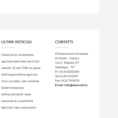
ULTIMI ARTICOLI
CONTATTI
Professionisti d'Impresa
Cessione di un’azienda
Di Santo - Favaro
agricola esercitata nei limiti
Via G. Mattara 7/1
Vedelago - TV
dell’art. 32 del TUIR da parte
P.I. 04348250269
dell’imprenditore agricolo
Tel 0423 400812
Fax 0423 709076
(non società). Lato cedente
Email: info@associati.tv
Determinazione
dell’avviamento nella
cessione di un’azienda
agricola. Lato cessionario.